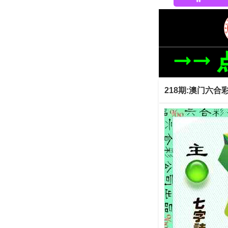
218期:澳门六