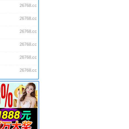
26768.cc
26768.cc
26768.cc
26768.cc
26768.cc
26768.cc