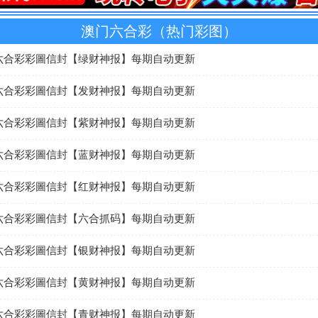
澳门六合彩（热门彩图）
澳门六合彩彩圖信封【绿财神报】每期自动更新
澳门六合彩彩圖信封【发财神报】每期自动更新
澳门六合彩彩圖信封【紫财神报】每期自动更新
澳门六合彩彩圖信封【蓝财神报】每期自动更新
澳门六合彩彩圖信封【红财神报】每期自动更新
澳门六合彩彩圖信封【六合抓码】每期自动更新
澳门六合彩彩圖信封【银财神报】每期自动更新
澳门六合彩彩圖信封【黄财神报】每期自动更新
澳门六合彩彩圖信封【青财神报】每期自动更新