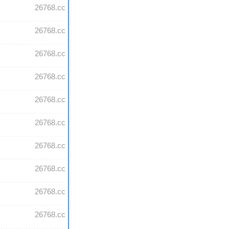
26768.cc
26768.cc
26768.cc
26768.cc
26768.cc
26768.cc
26768.cc
26768.cc
26768.cc
26768.cc