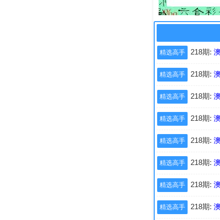
218期:
精选高手
218期:
精选高手
218期:
精选高手
218期:
精选高手
218期:
精选高手
218期:
精选高手
218期:
精选高手
218期:
精选高手