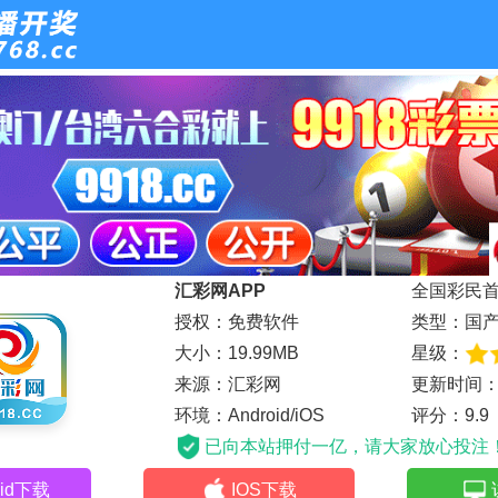
汇彩网APP
全国彩民
授权：免费软件
类型：国
大小：19.99MB
星级：
来源：汇彩网
更新时间：20
环境：Android/iOS
评分：9.9
已向本站押付一亿，请大家放心投注
oid下载
IOS下载