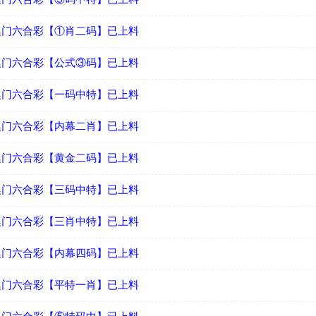
澳门六合彩【①肖二码】已上料
澳门六合彩【公式③码】已上料
澳门六合彩【一码中特】已上料
澳门六合彩【内幕二肖】已上料
澳门六合彩【黄金二码】已上料
澳门六合彩【三码中特】已上料
澳门六合彩【三肖中特】已上料
澳门六合彩【内幕四码】已上料
澳门六合彩【平特一肖】已上料