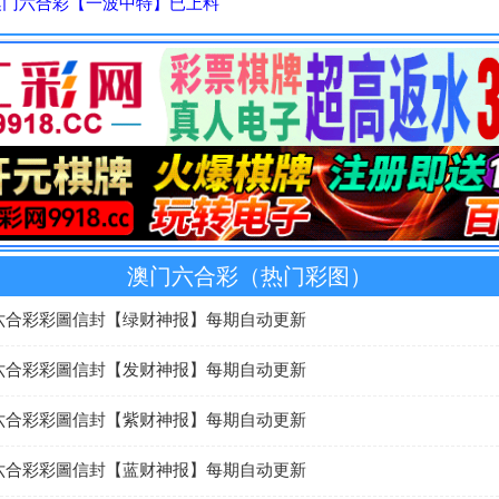
澳门六合彩【一波中特】已上料
澳门六合彩（热门彩图）
澳门六合彩彩圖信封【绿财神报】每期自动更新
澳门六合彩彩圖信封【发财神报】每期自动更新
澳门六合彩彩圖信封【紫财神报】每期自动更新
澳门六合彩彩圖信封【蓝财神报】每期自动更新