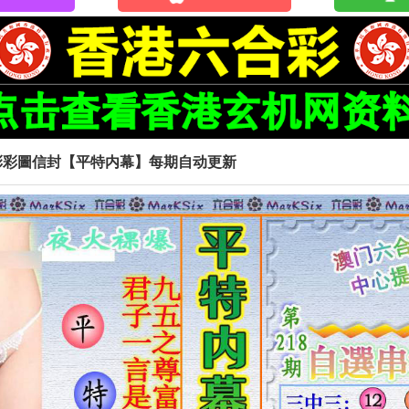
合彩彩圖信封【平特内幕】每期自动更新