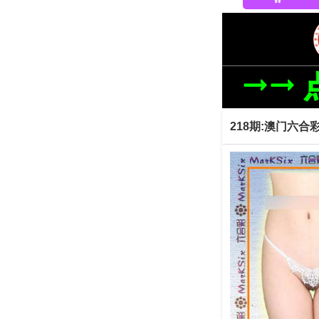
218期:澳门六