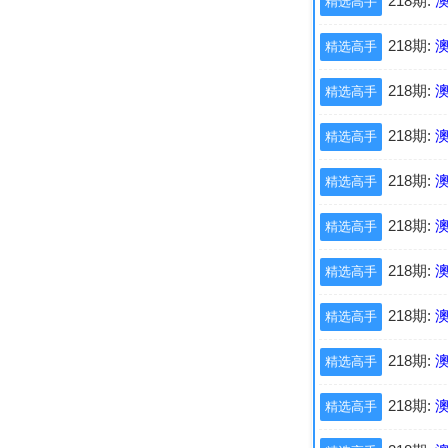
218期:
精选高手
218期:
精选高手
218期:
精选高手
218期:
精选高手
218期:
精选高手
218期:
精选高手
218期:
精选高手
218期:
精选高手
218期:
精选高手
218期:
精选高手