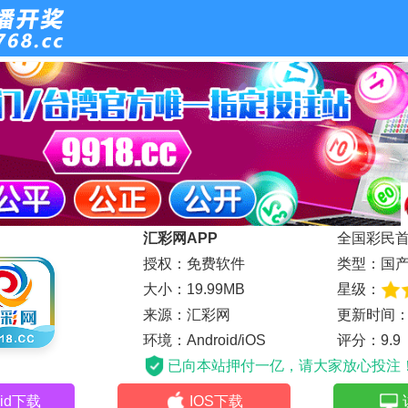
汇彩网APP
全国彩民
授权：免费软件
类型：国
大小：19.99MB
星级：
来源：汇彩网
更新时间：20
环境：Android/iOS
评分：9.9
已向本站押付一亿，请大家放心投注
oid下载
IOS下载