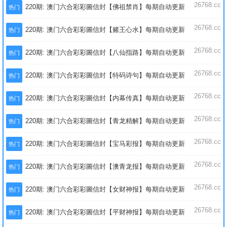
26768.cc
220期: 澳门六合彩彩圖信封【佛祖禁肖】每期自动更新
热门
26768.cc
220期: 澳门六合彩彩圖信封【赌王心水】每期自动更新
热门
26768.cc
220期: 澳门六合彩彩圖信封【八仙指路】每期自动更新
热门
26768.cc
220期: 澳门六合彩彩圖信封【特码诗句】每期自动更新
热门
26768.cc
220期: 澳门六合彩彩圖信封【内幕传真】每期自动更新
热门
26768.cc
220期: 澳门六合彩彩圖信封【青龙精解】每期自动更新
热门
26768.cc
220期: 澳门六合彩彩圖信封【宝马彩报】每期自动更新
热门
26768.cc
220期: 澳门六合彩彩圖信封【澳青龙报】每期自动更新
热门
26768.cc
220期: 澳门六合彩彩圖信封【女财神报】每期自动更新
热门
26768.cc
220期: 澳门六合彩彩圖信封【平财神报】每期自动更新
热门