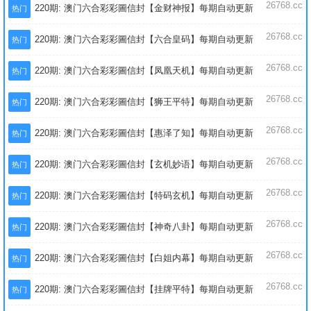
26768.cc
220期: 澳门六合彩彩圖信封【金财神报】每期自动更新
热门
26768.cc
220期: 澳门六合彩彩圖信封【六合皇码】每期自动更新
热门
26768.cc
220期: 澳门六合彩彩圖信封【凤凰天机】每期自动更新
热门
26768.cc
220期: 澳门六合彩彩圖信封【狮王平特】每期自动更新
热门
26768.cc
220期: 澳门六合彩彩圖信封【惠泽了知】每期自动更新
热门
26768.cc
220期: 澳门六合彩彩圖信封【玄机妙语】每期自动更新
热门
26768.cc
220期: 澳门六合彩彩圖信封【特码玄机】每期自动更新
热门
26768.cc
220期: 澳门六合彩彩圖信封【神奇八卦】每期自动更新
热门
26768.cc
220期: 澳门六合彩彩圖信封【白姐内幕】每期自动更新
热门
26768.cc
220期: 澳门六合彩彩圖信封【挂牌平特】每期自动更新
热门