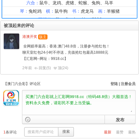
被顶起来的评论
港澳开奖
版主
全网赔率最高：香港.澳门48.8倍，
注册参与抢红包！
聊天室红包24小时不停送，
充值抢红包最高18888元
【汇彩网--网址：9918.cc】
2年前
回复(5)
顶(
24
)
【澳门六合彩】评论区
登陆
|
注册会员
发布
搜索
1
条评论
最新
最赞
最热