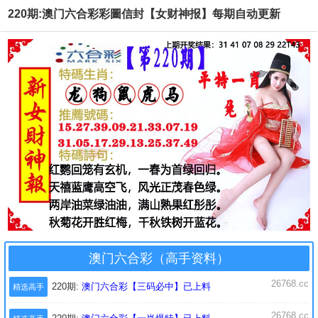
220期:澳门六合彩彩圖信封【女财神报】每期自动更新
澳门六合彩（高手资料）
26768.cc
220期:
澳门六合彩【三码必中】已上料
精选高手
26768.cc