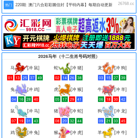
26768.cc
220期: 澳门六合彩彩圖信封【平特内幕】每期自动更新
热门