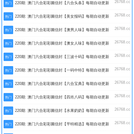
26768.cc
220期: 澳门六合彩彩圖信封【六合头条】每期自动更新
热门
26768.cc
220期: 澳门六合彩彩圖信封【美女报码】每期自动更新
热门
26768.cc
220期: 澳门六合彩彩圖信封【澳男人味】每期自动更新
热门
26768.cc
220期: 澳门六合彩彩圖信封【澳女人味】每期自动更新
热门
26768.cc
220期: 澳门六合彩彩圖信封【三波十码】每期自动更新
热门
26768.cc
220期: 澳门六合彩彩圖信封【一码中特】每期自动更新
热门
26768.cc
220期: 澳门六合彩彩圖信封【六合宝典】每期自动更新
热门
26768.cc
220期: 澳门六合彩彩圖信封【四肖八码】每期自动更新
热门
26768.cc
220期: 澳门六合彩彩圖信封【水果奶奶】每期自动更新
热门
26768.cc
220期: 澳门六合彩彩圖信封【平特精选】每期自动更新
热门