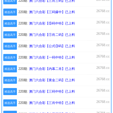
220期:
澳门六合彩【三肖三码】已上料
精选高手
26768.cc
220期:
澳门六合彩【三码爆中】已上料
精选高手
26768.cc
220期:
澳门六合彩【⑤码中特】已上料
精选高手
26768.cc
220期:
澳门六合彩【①肖二码】已上料
精选高手
26768.cc
220期:
澳门六合彩【公式③码】已上料
精选高手
26768.cc
220期:
澳门六合彩【一码中特】已上料
精选高手
26768.cc
220期:
澳门六合彩【内幕二肖】已上料
精选高手
26768.cc
220期:
澳门六合彩【黄金二码】已上料
精选高手
26768.cc
220期:
澳门六合彩【三码中特】已上料
精选高手
26768.cc
220期:
澳门六合彩【三肖中特】已上料
精选高手